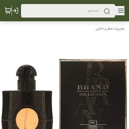
هایپرلند
/
عطر و ادکلن