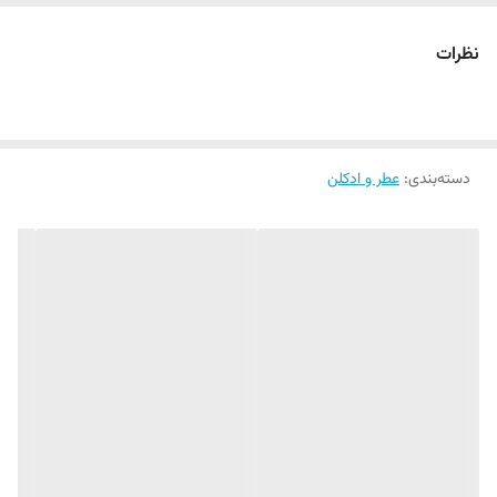
میوه , ادویه , وانیل , چوب , خاک و زمین , گیاهان معطر , گل
طرح ادکلن
نظرات
مشابه رایحه‌ی ادو پرفیوم زنانه ایو سن لوران مدل Black Opium
دسته‌بندی
:
عطر و ادکلن