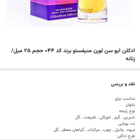
ادکلن ایو سن لورن منیفستو برند کد 044 حجم 25 میل/
زنانه
نقد و بررسی
مناسب برای
بانوان
نوع رایحه
شیرین , گرم , خوراکی , طبیعت , گل
نت بویایی
میوه , وانیل , چوب , مرکبات , گیاهان معطر , گل
طرح ادکلن