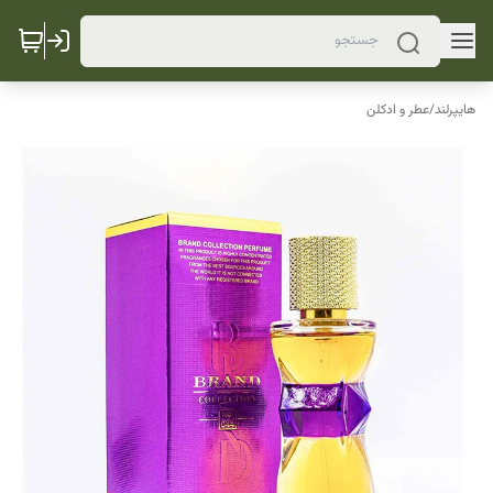
هایپرلند
/
عطر و ادکلن