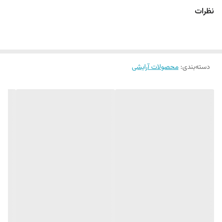
چشم و زیرسازی
نظرات
یک عدد
پد آرایشی تخم مرغی
(فلت اگ) قابل استفاده به صورت خشک و
مرطوب
دسته‌بندی
:
محصولات آرایشی