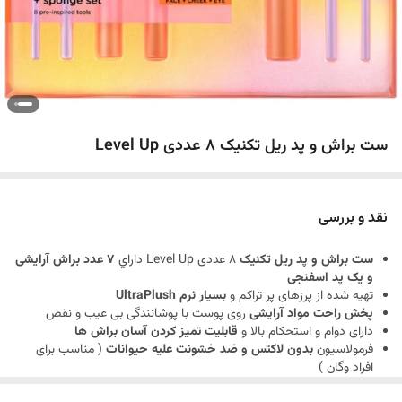
ست براش و پد ریل تکنیک 8 عددی Level Up
نقد و بررسی
ست براش و پد ریل تکنیک
8 عددی Level Up
داراي
7 عدد براش آرایشی
و یک پد اسفنجی
تهیه شده از پرزهای پر تراکم و
بسیار نرم UltraPlush
پخش راحت مواد آرایشی
روی پوست با پوشانندگی بی عیب و نقص
دارای دوام و استحکام بالا و
قابلیت تمیز کردن آسان براش ها
فرمولاسیون
بدون لاکتس و ضد خشونت علیه حیوانات
( مناسب برای
افراد وگان )
شامل براش های
سایه چشم، هایلایت، برنز کننده، کانتور، رژگونه، خط