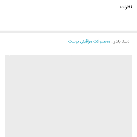
بسیار مغذی
نظرات
جلوگیری از افتادگی پوست
محو کننده چین و چروک
ترمیم کننده آسیب های ناشی از خشکی پوست
50 گرم
دسته‌بندی
:
محصولات مراقبتی پوست