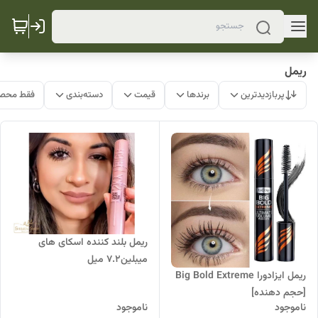
ریمل
پربازدیدترین
برندها
قیمت
دسته‌بندی
فقط محصو
ریمل بلند کننده اسکای های
میبلین7.2 میل
ریمل ایزادورا Big Bold Extreme
[حجم دهنده]
ناموجود
ناموجود