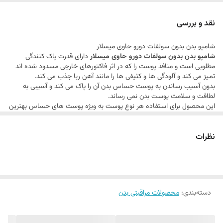
قدرت شویندگی ملایم پوست بدن
نرم و مرطوب کننده پوست بدن
نقد و بررسی
جلوگیری از خشک شدن پوست بدن
شامپو بدن بدون سولفات دورو حاوی میسلار
دارای رایحه ملایم و طراوت بخش
شامپو بدن بدون سولفات دورو حاوی میسلار
دارای قدرت پاک کنندگی
قدرت تمیز کنندگی منافذ پوست
مطلوبی است و منافذ پوست را که در اثر فاکتورهای خارجی مسدود شده اند
تمیز می کند و آلودگی ها و کثیفی ها را مانند آهن ربا جذب می کند.
براق و درخشان کننده پوست
بدون آسیب رساندن به پوست حساس بدن آن را پاک می کند و آسیبی به
لطافت و سلامت پوست بدن نمی رساند.
این محصول برای استفاده هر نوع پوست به ویژه پوست های حساس بهترین
گزینه خواهد بود.
دارای رایحه ملایم و دل انگیز است و بعد از استحمام پوست را تا مدت زمان
نظرات
مناسبی خوشبو نگه می دارد.
فرمولاسیون بدون سولفات، پارابن و سیلیکون این محصول بهترین مزیت برای
انتخاب آن به شمار می رود که نقش مهمی در جلوگیری از خشک شدن و حفظ
شادابی پوست بدن دارد.
این محصول به مرور کیفیت ظاهری پوست را نیز بهبود می بخشد و سبب
درخشان تر و شاداب تر شدن پوست بدن می گردد.
دسته‌بندی
:
محصولات مراقبتی بدن
با تمیزی کامل پوست احساس پاکیزگی و لطافت را بیش از هر محصول دیگری
به ارمغان می آورد.
دورو به اکسیژن رسانی پوست کمک می کند و دارای ترکیبات موثر برای شادابی،