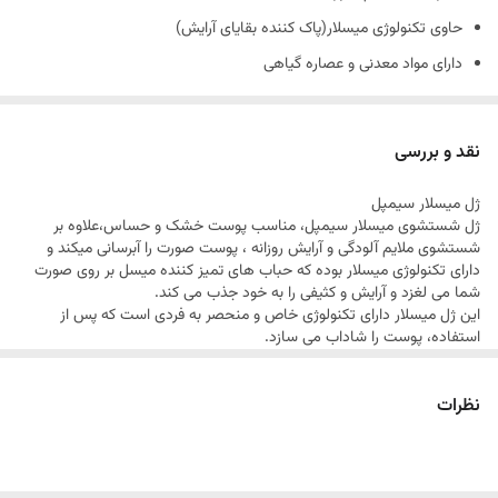
حاوی تکنولوژی میسلار(پاک کننده بقایای آرایش)
دارای مواد معدنی و عصاره گیاهی
فاقد الکل، مواد صابونی و روغن های مینرال
فاقد پارابن، اسانس و رایحه مصنوعی
نقد و بررسی
مناسب انواع پوست به ویژه پوست خشک و حساس
ژل میسلار سیمپل
بدون خشک شدن و کشیدگی پوست
ژل شستشوی میسلار سیمپل، مناسب پوست خشک و حساس،علاوه بر
آبرسان و هیدراته کننده پوست دهیدراته
شستشوی ملایم آلودگی و آرایش روزانه ، پوست صورت را آبرسانی میکند و
دارای تکنولوژی میسلار بوده که حباب های تمیز کننده میسل بر روی صورت
بسته بندی ۱۰۰ درصد قابل بازیافت
شما می لغزد و آرایش و کثیفی را به خود جذب می کند.
حاوی دی پانتنول درمان زخم، آبرسان، ضد پیری، آنتی اکسیدان، ضد چروک،
این ژل میسلار دارای تکنولوژی خاص و منحصر به فردی است که پس از
استفاده، پوست را شاداب می سازد.
احیا کننده
حاوی ترکیبات تغذیه کننده، ویتامین B5، ویتامین E و مواد معدنی می باشد
که پوست را به خوبی تغذیه و مرطوب می کند.
حاوی سیتریک اسید تنظیم pH پوست، لایه بردار، کنترل چربی، آبرسان،
نظرات
این شوینده ملایم و در عین حال موثر، به محض استفاده سبب آبرسانی
روشن کننده، ضد چروک
پوست شده و خشکی آن جلوگیری می نماید.
این محصول روی پوست کف میکند و تمام آلودگی ها، آرایش و ناخالصی ها را
دارای گلیسیرین شاداب کننده، نرم کننده، مرطوب کننده، حفظ خاصیت
به خود جذب کرده و آن ها را از بین می برد.
ارتجاعی پوست
این محصول سیمپل، حاوی مواد شیمیایی قوی و عطر و اسانس مصنوعی