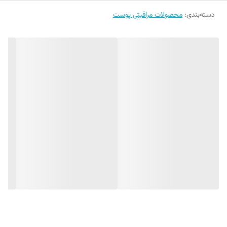
نیست و برای انواع پوست ، حتی پوست های حساس ، مناسب است
حاوی آکوا واتر روشن کننده، دفع سموم پوست، اصلاح رنگ
دسته‌بندی
:
محصولات مراقبتی پوست
مناسب پوست های خشک و حساس
فاقد رایحه و رنگ مصنوعی
وگان
بدون تست حیوانی