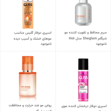
سرم محافظ و تقویت کننده مو
اسپری دوفاز گلیس مناسب
شیگلم Sheglam مدل Hot
موهای خشک و آسیب دیده
ناموجود
ناموجود
Streak نقره ای
روغن مو ضد حرارت و محافظت
اسپری دوفاز درخشان کننده موی